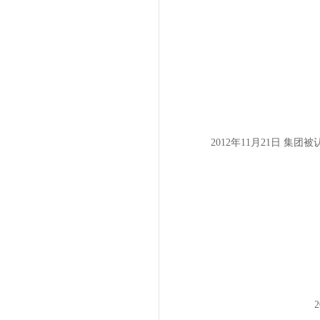
2012年11月21日 