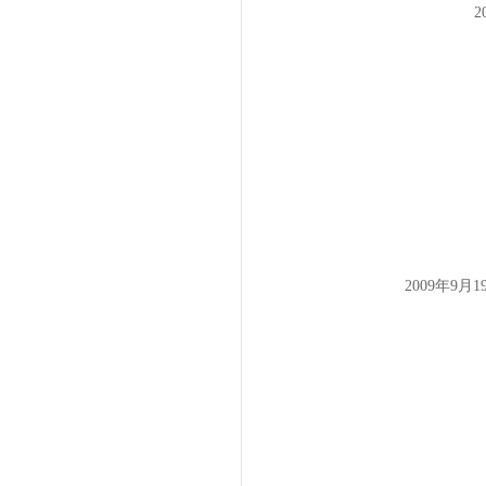
2009年