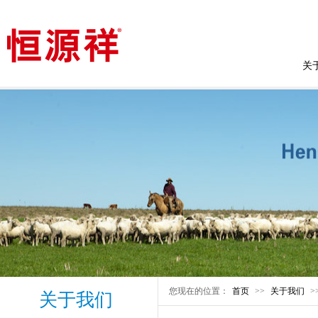
关
您现在的位置：
首页
>>
关于我们
>
关于我们