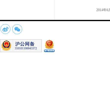
2014
310101100043372