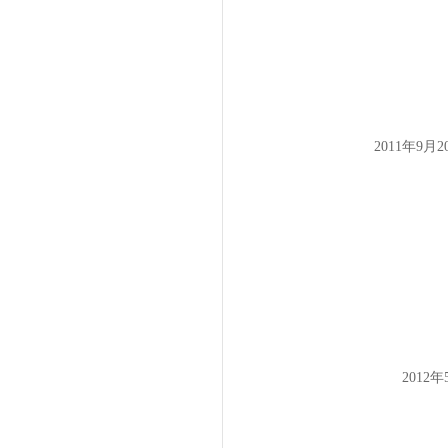
2011年9
201