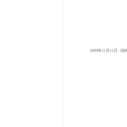
2009年11月11