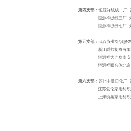
第四支部
：恒源祥绒线一厂 
恒源祥绒线三厂 党员之
恒源祥绒线七厂 党员之
第五支部
：武汉兴业针织服饰
浙江爵帅制衣有限公司（
恒源祥大连华南安盛购物
恒源祥联合体北京蒙迪威
第六支部
：苏州中曼日化厂 
江苏爱伦家用纺织品有限
上海绣巢家用纺织品有限