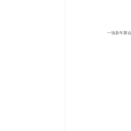
一场新年聚会