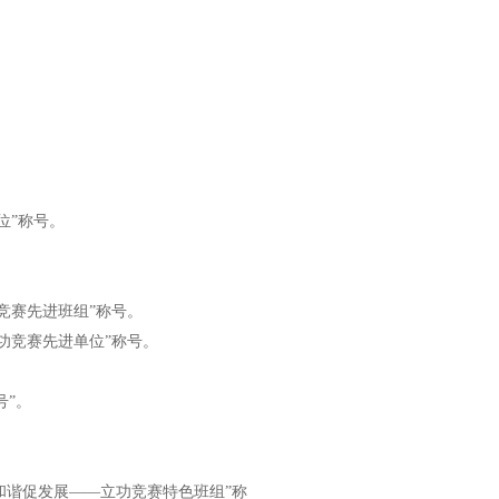
位”称号。
功竞赛先进班组”称号。
立功竞赛先进单位”称号。
号”。
。
长，和谐促发展——立功竞赛特色班组”称