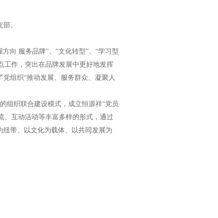
支部。
向 服务品牌”、“文化转型”、“学习型
亮点工作，突出在品牌发展中更好地发挥
了党组织“推动发展、服务群众、凝聚人
制的组织联合建设模式，成立恒源祥“党员
交流、互动活动等丰富多样的形式，通过
为纽带、以文化为载体、以共同发展为