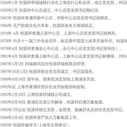
1956年1月 恒源祥带领绒线行业在上海实行公私合营，成立党支部，书
1959年2月 恒源祥中心店成立，中心店党支部书记顾纪东。
1965年 恒源祥隶属华新中心店，华新中心店党支部书记侯鹤良。
1966年 无产阶级文化大革命，恒源祥改名大海绒线店。
1976年 4月 恒源祥隶属人床中心店，人床中心店党支部书记侯鹤良。
1978年 中共十一届三中全会召开，标志着中国进入改革开放年代。恒源
1979年4月 恒源祥隶属全心中心店，全心中心店党支部(书记郁利生）。
1981年4月 恒源祥隶属上账中心店，上账中心店党支部书记林珊瑚，19
1987年1月1日 刘瑞旗同志任恒源祥绒线商店经理。
1987年10月13日 恒源祥联合党支部成立，书记温瑞良。
1990年4月18日 党中央、国务院决定加快上海浦东开发。
1992年起 上海市黄浦区部分企业开始股份制改制。
1992年2月20日 上海恒源祥绒线公司成立。
1992年6月30日 黄浦区百货公司解体，恒源祥归属万象集团。
1992年7月以后 恒源祥独立支部，金慧倩、施佩芬先后担任党支部书记。
1994年2月4日 恒源祥资产加入万象集团上市。
1995年 恒源祥被评为“上海市文明单位”。