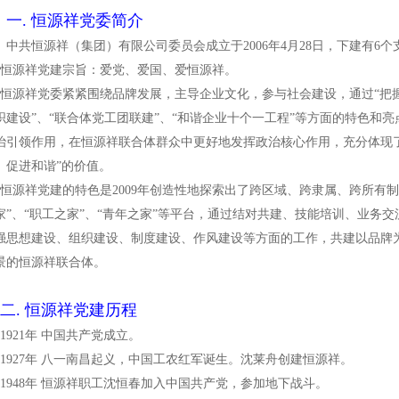
一. 恒源祥党委简介
共恒源祥（集团）有限公司委员会成立于2006年4月28日，下建有6个
恒源祥党建宗旨：爱党、爱国、爱恒源祥。
恒源祥党委紧紧围绕品牌发展，主导企业文化，参与社会建设，通过“把握方
织建设”、“联合体党工团联建”、“和谐企业十个一工程”等方面的特色和
治引领作用，在恒源祥联合体群众中更好地发挥政治核心作用，充分体现
、促进和谐”的价值。
恒源祥党建的特色是2009年创造性地探索出了跨区域、跨隶属、跨所有
家”、“职工之家”、“青年之家”等平台，通过结对共建、技能培训、业务
强思想建设、组织建设、制度建设、作风建设等方面的工作，共建以品牌
景的恒源祥联合体。
二.
恒源祥党建历程
1921年 中国共产党成立。
1927年 八一南昌起义，中国工农红军诞生。沈莱舟创建恒源祥。
1948年 恒源祥职工沈恒春加入中国共产党，参加地下战斗。