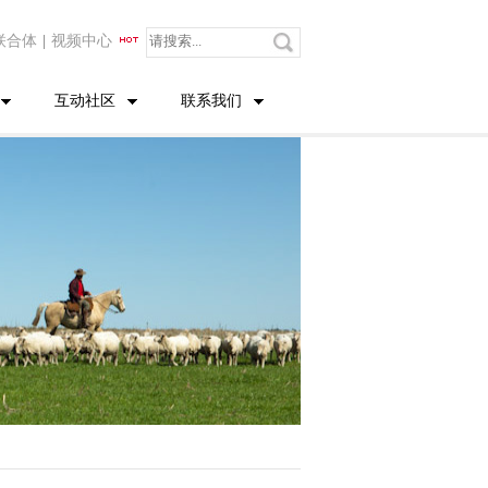
联合体
|
视频中心
互动社区
联系我们