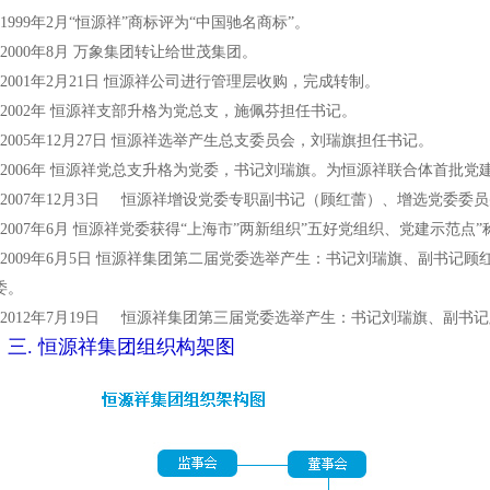
1999年2月“恒源祥”商标评为“中国驰名商标”。
2000年8月 万象集团转让给世茂集团。
2001年2月21日 恒源祥公司进行管理层收购，完成转制。
2002年 恒源祥支部升格为党总支，施佩芬担任书记。
2005年12月27日 恒源祥选举产生总支委员会，刘瑞旗担任书记。
2006年 恒源祥党总支升格为党委，书记刘瑞旗。为恒源祥联合体首批党
2007年12月3日 恒源祥增设党委专职副书记（顾红蕾）、增选党委委
2007年6月 恒源祥党委获得“上海市”两新组织”五好党组织、党建示范点”
2009年6月5日 恒源祥集团第二届党委选举产生：书记刘瑞旗、副书记顾
委。
2012年7月19日 恒源祥集团第三届党委选举产生：书记刘瑞旗、副书
三. 恒源祥集团组织构架图