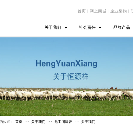
首页
|
网上商城
|
企业采购
|
关于我们
社会责任
品牌产品
的位置：
首页
>>
关于我们
>>
党工团建设
>>
关于我们