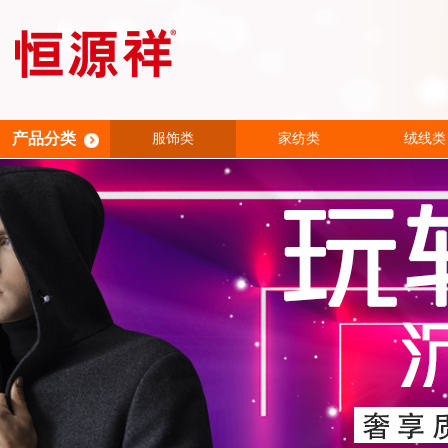
产品分类
服饰类
家纺类
绒线类